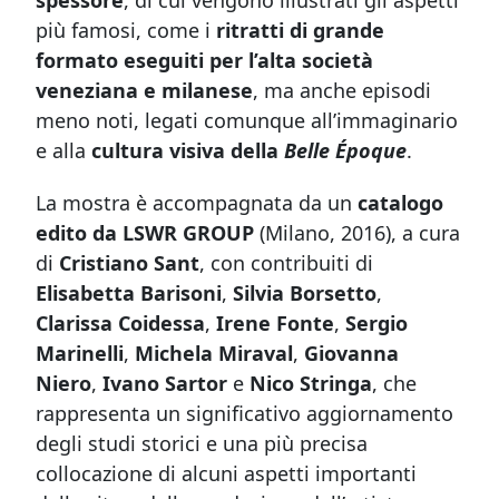
spessore
, di cui vengono illustrati gli aspetti
più famosi, come i
ritratti di grande
formato eseguiti per l’alta società
veneziana e milanese
, ma anche episodi
meno noti, legati comunque all’immaginario
e alla
cultura visiva della
Belle Époque
.
La mostra è accompagnata da un
catalogo
edito da LSWR GROUP
(Milano, 2016), a cura
di
Cristiano Sant
, con contribuiti di
Elisabetta Barisoni
,
Silvia Borsetto
,
Clarissa Coidessa
,
Irene Fonte
,
Sergio
Marinelli
,
Michela Miraval
,
Giovanna
Niero
,
Ivano Sartor
e
Nico Stringa
, che
rappresenta un significativo aggiornamento
degli studi storici e una più precisa
collocazione di alcuni aspetti importanti