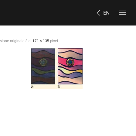
EN
ione originale è di
171 × 135
pixel