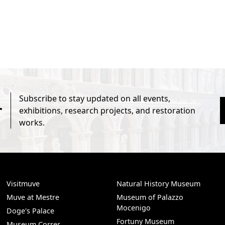
Subscribe to stay updated on all events,
r
exhibitions, research projects, and restoration
works.
Visitmuve
Natural History Museum
Muve at Mestre
Museum of Palazzo
Mocenigo
Doge's Palace
Fortuny Museum
Museum Correr