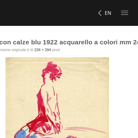
EN
 con calze blu 1922 acquarello a colori mm 2
sione originale è di
336 × 394
pixel